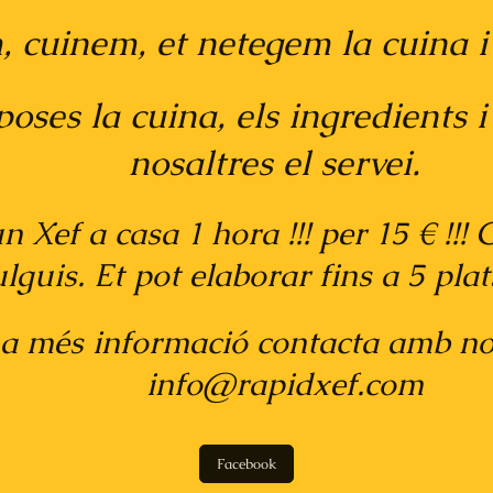
nem, et netegem la cuina i
 la cuina, els ingredients i 
res el servei.
f a casa 1 hora !!! per 15 € !!! C
 Et pot elaborar fins a 5 plats d
 informació contacta amb n
rapidxef.com
Facebook