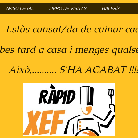
AVISO LEGAL
LIBRO DE VISITAS
GALERÍA
nsat/da de cuinar cada
rd a casa i menges qualsev
...... S'HA ACABAT !!!!!