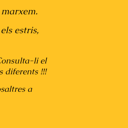
 marxem.
els estris,
onsulta-li el
iferents !!!
osaltres a