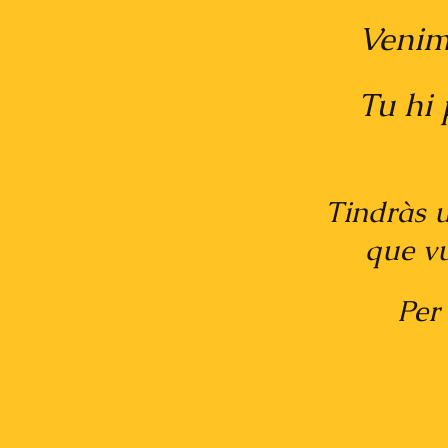
Venim, cui
Tu hi poses
nosalt
Tindràs un Xe
que vulguis.
Per a més
info@