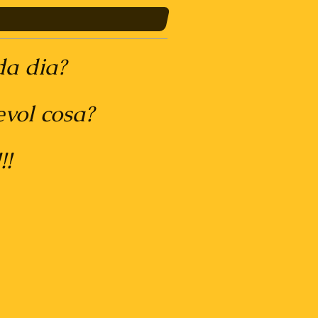
 dia?
ol cosa?
!