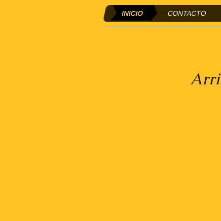
INICIO
CONTACTO
Estàs ca
Arribes ta
Això,....